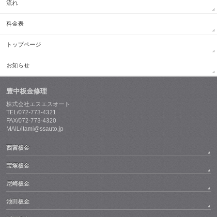
流れ
料金表
トップページ
お知らせ
豊中板金修理
株式会社エスエスオート
TEL/072-773-4321
FAX/072-773-4320
MAIL/itami@ssauto.jp
西宮板金
宝塚板金
尼崎板金
池田板金