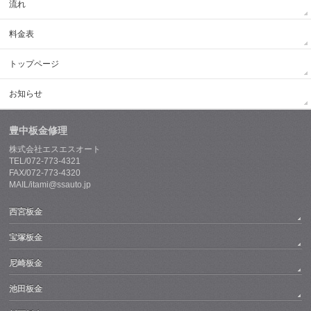
流れ
料金表
トップページ
お知らせ
豊中板金修理
株式会社エスエスオート
TEL/072-773-4321
FAX/072-773-4320
MAIL/itami@ssauto.jp
西宮板金
宝塚板金
尼崎板金
池田板金