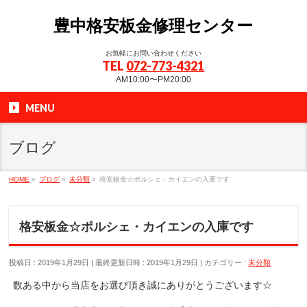
豊中格安板金修理センター
お気軽にお問い合わせください
TEL
072-773-4321
AM10:00〜PM20:00
MENU
ブログ
HOME
»
ブログ
»
未分類
»
格安板金☆ポルシェ・カイエンの入庫です
格安板金☆ポルシェ・カイエンの入庫です
投稿日 : 2019年1月29日
最終更新日時 : 2019年1月29日
カテゴリー :
未分類
数ある中から当店をお選び頂き誠にありがとうございます☆