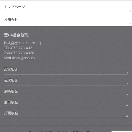
トップページ
お知らせ
豊中板金修理
株式会社エスエスオート
TEL/072-773-4321
FAX/072-773-4320
MAIL/itami@ssauto.jp
西宮板金
宝塚板金
尼崎板金
池田板金
川西板金