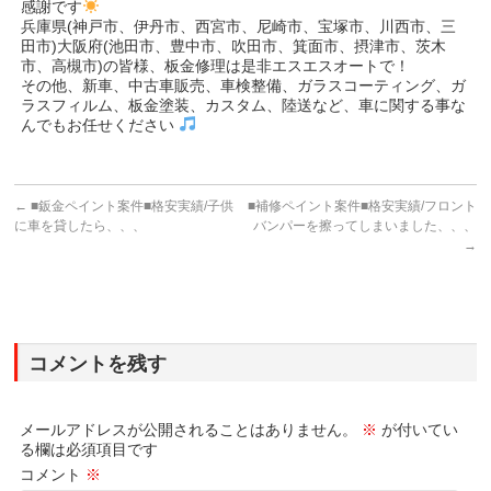
感謝です
兵庫県(神戸市、伊丹市、西宮市、尼崎市、宝塚市、川西市、三
田市)大阪府(池田市、豊中市、吹田市、箕面市、摂津市、茨木
市、高槻市)の皆様、板金修理は是非エスエスオートで！
その他、新車、中古車販売、車検整備、ガラスコーティング、ガ
ラスフィルム、板金塗装、カスタム、陸送など、車に関する事な
んでもお任せください
←
■鈑金ペイント案件■格安実績/子供
■補修ペイント案件■格安実績/フロント
に車を貸したら、、、
バンパーを擦ってしまいました、、、
→
コメントを残す
メールアドレスが公開されることはありません。
※
が付いてい
る欄は必須項目です
コメント
※