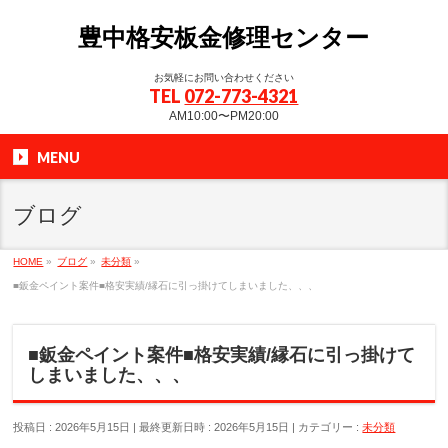
豊中格安板金修理センター
お気軽にお問い合わせください
TEL
072-773-4321
AM10:00〜PM20:00
MENU
ブログ
HOME
»
ブログ
»
未分類
»
■鈑金ペイント案件■格安実績/縁石に引っ掛けてしまいました、、、
■鈑金ペイント案件■格安実績/縁石に引っ掛けて
しまいました、、、
投稿日 : 2026年5月15日
最終更新日時 : 2026年5月15日
カテゴリー :
未分類