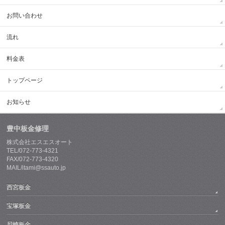
お問い合わせ
流れ
料金表
トップページ
お知らせ
豊中板金修理
株式会社エスエスオート
TEL/072-773-4321
FAX/072-773-4320
MAIL/itami@ssauto.jp
西宮板金
宝塚板金
尼崎板金