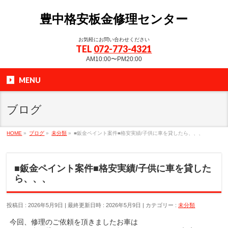
豊中格安板金修理センター
お気軽にお問い合わせください
TEL
072-773-4321
AM10:00〜PM20:00
MENU
ブログ
HOME
»
ブログ
»
未分類
»
■鈑金ペイント案件■格安実績/子供に車を貸したら、、、
■鈑金ペイント案件■格安実績/子供に車を貸した
ら、、、
投稿日 : 2026年5月9日
最終更新日時 : 2026年5月9日
カテゴリー :
未分類
今回、修理のご依頼を頂きましたお車は