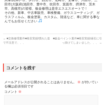
田市)大阪府(池田市、豊中市、吹田市、箕面市、摂津市、茨木
市、高槻市)の皆様、板金修理は是非エスエスオートで！
その他、新車、中古車販売、車検整備、ガラスコーティング、ガ
ラスフィルム、板金塗装、カスタム、陸送など、車に関する事な
んでもお任せください
←
■交換修理案件■格安実績/慣れた道
■鈑金ペイント案件■格安実績/縁石に引
で不注意で、、、
っ掛けてしまいました、、、
→
コメントを残す
メールアドレスが公開されることはありません。
※
が付いてい
る欄は必須項目です
コメント
※