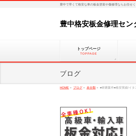
豊中で早くて格安な車の板金塗装や傷修理ならお任せく
豊中格安板金修理セン
トップページ
TOPPAGE
ブログ
HOME
»
ブログ
»
未分類
»
■研磨案件■格安実績/イ