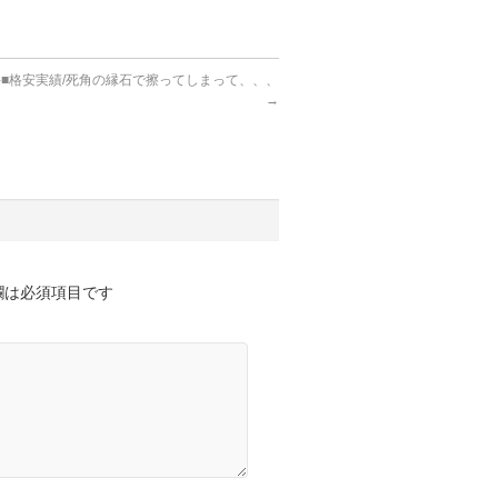
件■格安実績/死角の縁石で擦ってしまって、、、
→
欄は必須項目です