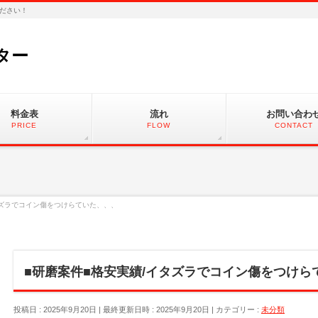
ださい！
ター
料金表
流れ
お問い合わ
PRICE
FLOW
CONTACT
タズラでコイン傷をつけらていた、、、
■研磨案件■格安実績/イタズラでコイン傷をつけら
投稿日 : 2025年9月20日
最終更新日時 : 2025年9月20日
カテゴリー :
未分類