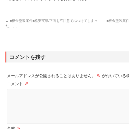
←
■板金塗装案件■格安実績/正面を不注意でぶつけてしまっ
■板金塗装案
た、、、
コメントを残す
メールアドレスが公開されることはありません。
※
が付いている
コメント
※
名前
※