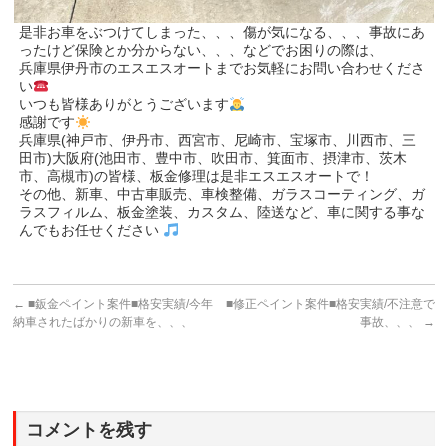
是非お車をぶつけてしまった、、、傷が気になる、、、事故にあ
ったけど保険とか分からない、、、などでお困りの際は、
兵庫県伊丹市のエスエスオートまでお気軽にお問い合わせくださ
い
いつも皆様ありがとうございます
感謝です
兵庫県(神戸市、伊丹市、西宮市、尼崎市、宝塚市、川西市、三
田市)大阪府(池田市、豊中市、吹田市、箕面市、摂津市、茨木
市、高槻市)の皆様、板金修理は是非エスエスオートで！
その他、新車、中古車販売、車検整備、ガラスコーティング、ガ
ラスフィルム、板金塗装、カスタム、陸送など、車に関する事な
んでもお任せください
←
■鈑金ペイント案件■格安実績/今年
■修正ペイント案件■格安実績/不注意で
納車されたばかりの新車を、、、
事故、、、
→
コメントを残す