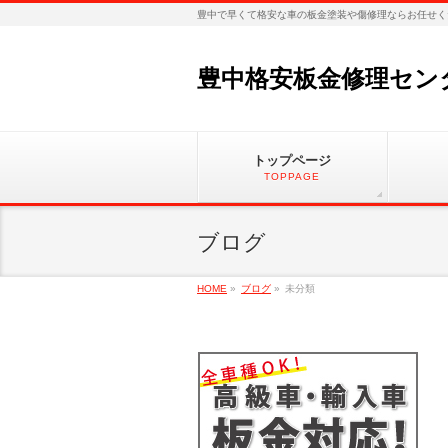
豊中で早くて格安な車の板金塗装や傷修理ならお任せく
豊中格安板金修理セン
トップページ
TOPPAGE
ブログ
HOME
»
ブログ
»
未分類