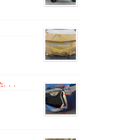
、
た、、、