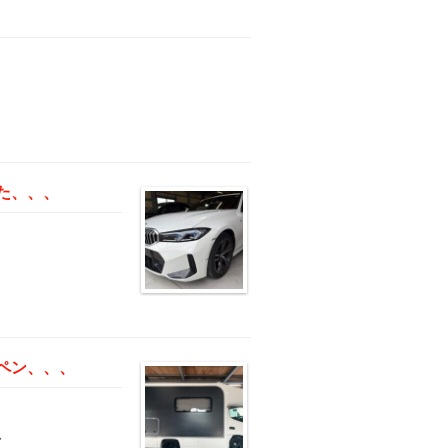
た、、、
ペン、、、
、