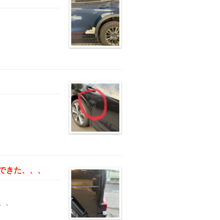
んできた、、、
、、